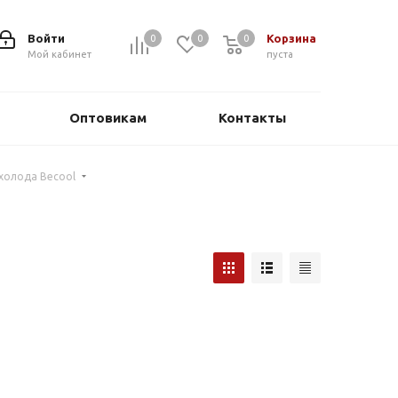
Войти
Корзина
0
0
0
0
Мой кабинет
пуста
Оптовикам
Контакты
мхолода Becool