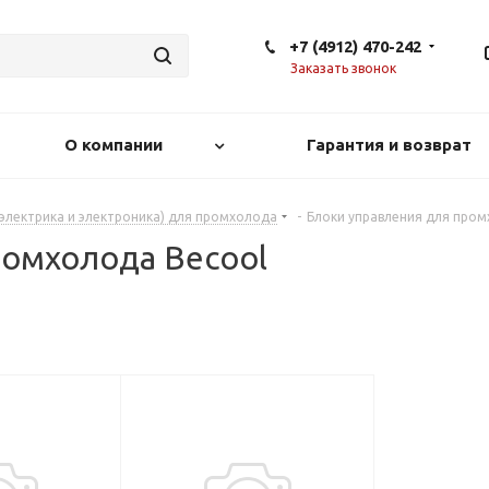
+7 (4912) 470-242
Заказать звонок
О компании
Гарантия и возврат
(электрика и электроника) для промхолода
-
Блоки управления для про
ромхолода Becool