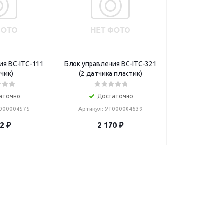
ия BC-ITC-111
Блок управления BC-ITC-321
чик)
(2 датчика пластик)
аточно
Достаточно
Т000004575
Артикул: УТ000004639
22
₽
2 170
₽