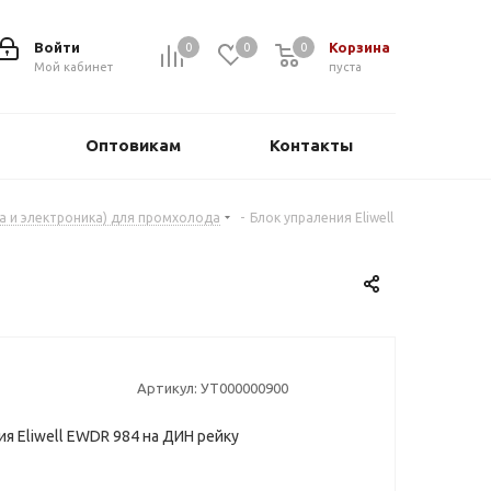
Войти
Корзина
0
0
0
0
Мой кабинет
пуста
Оптовикам
Контакты
ка и электроника) для промхолода
-
Блок упраления Eliwell
Артикул:
УТ000000900
я Eliwell EWDR 984 на ДИН рейку