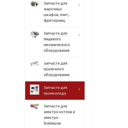
Запчасти для
жарочных
шкафов, плит,
фритюрниц
Запчасти для
пищевого
механического
оборудования
запчасти для
прачечного
оборудования
Запчасти для
промхолода
Запчасти для
электро котлов и
электро
бойлеров