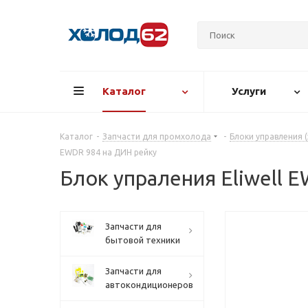
Каталог
Услуги
Каталог
-
Запчасти для промхолода
-
Блоки управления 
EWDR 984 на ДИН рейку
Блок упраления Eliwell 
Запчасти для
бытовой техники
Запчасти для
автокондиционеров