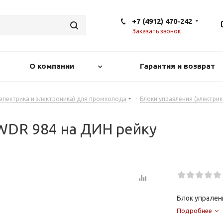
+7 (4912) 470-242
Заказать звонок
О компании
Гарантия и возврат
(электрика и электроника) для промхолода
-
Блоки управления (электри
EWDR 984 на ДИН рейку
Блок упралени
Подробнее