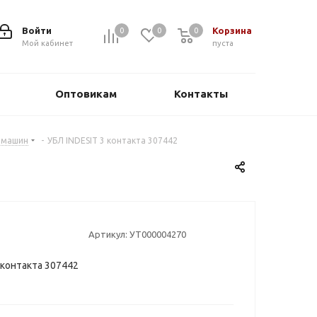
Войти
Корзина
0
0
0
0
Мой кабинет
пуста
Оптовикам
Контакты
х машин
-
УБЛ INDESIT 3 контакта 307442
Артикул:
УТ000004270
 контакта 307442