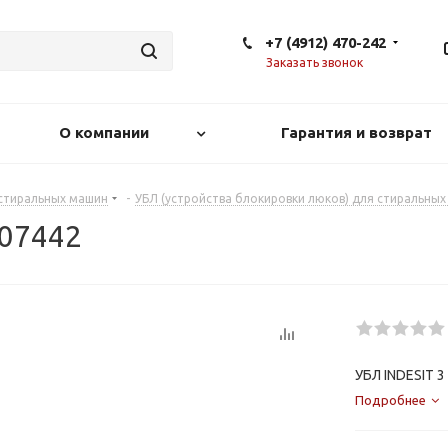
+7 (4912) 470-242
Заказать звонок
О компании
Гарантия и возврат
 стиральных машин
-
УБЛ (устройства блокировки люков) для стиральны
307442
УБЛ INDESIT 3
Подробнее