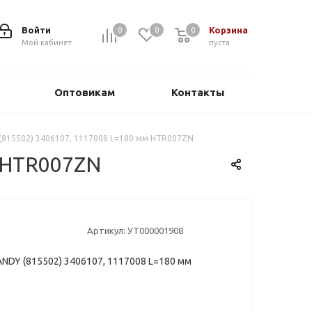
Войти
Корзина
0
0
0
0
Мой кабинет
пуста
Оптовикам
Контакты
815502) 3406107, 1117008 L=180 мм HTR007ZN
 HTR007ZN
Артикул:
УТ000001908
NDY (815502) 3406107, 1117008 L=180 мм