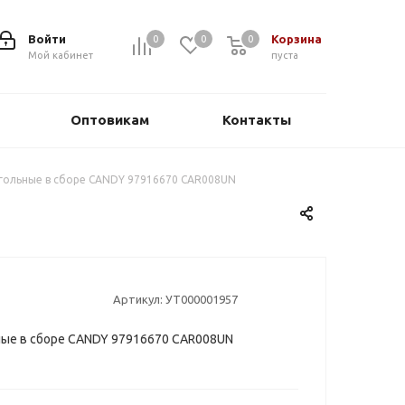
Войти
Корзина
0
0
0
0
Мой кабинет
пуста
Оптовикам
Контакты
гольные в сборе CANDY 97916670 CAR008UN
Артикул:
УТ000001957
ые в сборе CANDY 97916670 CAR008UN