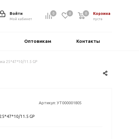
Войти
Корзина
0
0
0
0
Мой кабинет
пуста
Оптовикам
Контакты
ака 25*47*10/11.5 GP
Артикул:
УТ000001805
25*47*10/11.5 GP