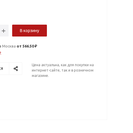
В корзину
в
Москва
от 566.50 ₽
е
Цена актуальна, как для покупки на
ся
интернет-сайте, так и в розничном
магазине.