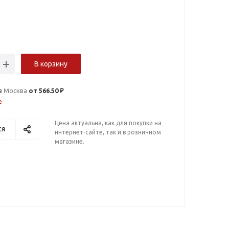
В корзину
в
Москва
от 566.50 ₽
е
Цена актуальна, как для покупки на
ся
интернет-сайте, так и в розничном
магазине.