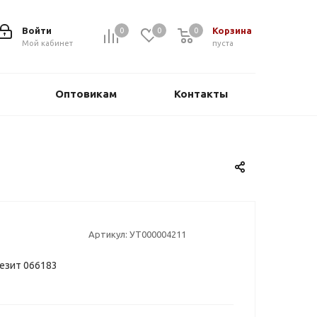
Войти
Корзина
0
0
0
0
Мой кабинет
пуста
Оптовикам
Контакты
Артикул:
УТ000004211
езит 066183