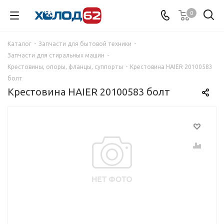
0
Каталог
-
Запчасти для бытовой техники
-
Запчасти для стиральных машин
-
Крестовины, опоры, фланцы, суппорты
-
Крестовина HAIER 20100583
болт
Крестовина HAIER 20100583 болт