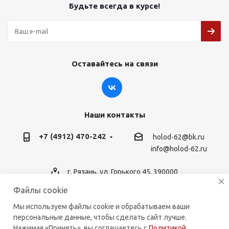
Будьте всегда в курсе!
Оставайтесь на связи
Наши контакты
+7 (4912) 470-242
holod-62@bk.ru
info@holod-62.ru
г. Рязань, ул. Горького 45, 390000
Файлы cookie
Мы используем файлы cookie и обрабатываем ваши
персональные данные, чтобы сделать сайт лучше.
2026 © holod-62.ru. Комплектующие для бытовой и
Нажимая «Принять», вы соглашаетесь с
Политикой