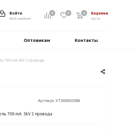
Войти
Корзина
0
0
0
0
Мой кабинет
пуста
Оптовикам
Контакты
ь 700 mA 5kV 2 провода
Артикул:
УТ000002088
ль 700 mA 5kV 2 провода