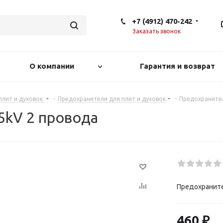
+7 (4912) 470-242
Заказать звонок
О компании
Гарантия и возврат
плит и духовок
-
Предохранители для плит и духовок
-
Предохранител
5kV 2 провода
Предохраните
460
₽