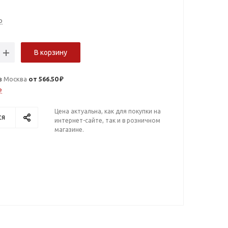
о
В корзину
в
Москва
от 566.50 ₽
е
Цена актуальна, как для покупки на
ся
интернет-сайте, так и в розничном
магазине.