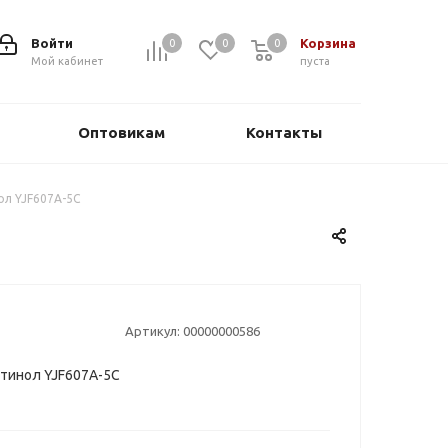
Войти
Корзина
0
0
0
0
Мой кабинет
пуста
Оптовикам
Контакты
ол YJF607A-5C
Артикул:
00000000586
тинол YJF607A-5C