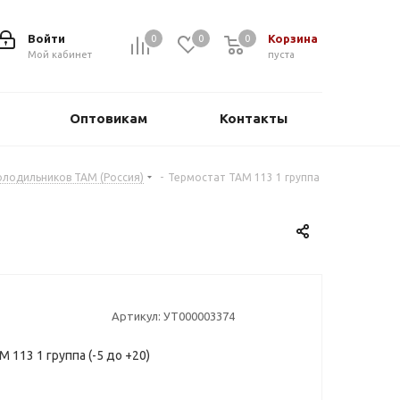
Войти
Корзина
0
0
0
0
Мой кабинет
пуста
Оптовикам
Контакты
олодильников ТАМ (Россия)
-
Термостат ТАМ 113 1 группа
Артикул:
УТ000003374
 113 1 группа (-5 до +20)