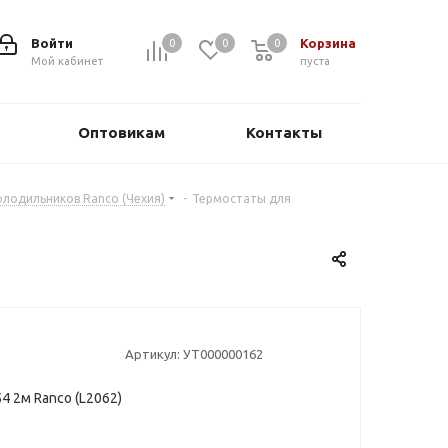
Войти
Корзина
0
0
0
0
Мой кабинет
пуста
Оптовикам
Контакты
лодильников Ranco (Чехия)
-
Термостаты для
Артикул:
УТ000000162
4 2м Ranco (L2062)