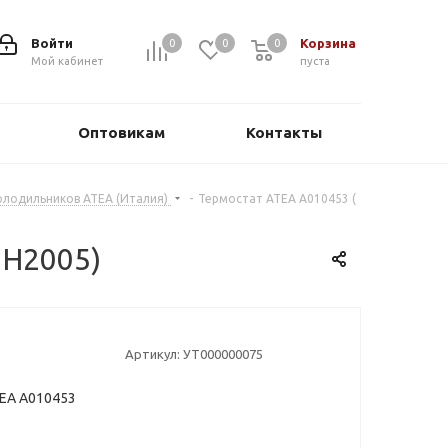
Войти
Корзина
0
0
0
0
Мой кабинет
пуста
Оптовикам
Контакты
олодильников ATEA (Италия)
-
Термостат ATEA A010453 (
 Н2005)
Артикул:
УТ000000075
EA A010453