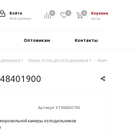
Войти
Корзина
0
0
0
0
Мой кабинет
пуста
Оптовикам
Контакты
лодильников
-
Ящики, лотки для холодильников
-
Ящик
748401900
Артикул:
УТ000002700
 морозильной камеры холодильников
0