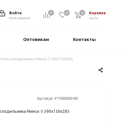
Войти
Корзина
0
0
0
0
Мой кабинет
пуста
Оптовикам
Контакты
тель холодильника Минск-5 390х150х285
Артикул:
УТ000000183
олодильника Минск-5 390х150х285