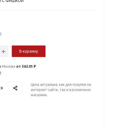
М С ФИШКОЙ
о
В корзину
в
Москва
от 562.01 ₽
е
Цена актуальна, как для покупки на
ся
интернет-сайте, так и в розничном
магазине.