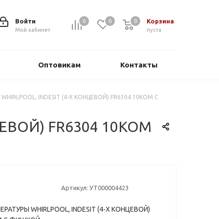
Войти
Корзина
0
0
0
0
Мой кабинет
пуста
Оптовикам
Контакты
WHIRLPOOL, INDESIT (4-Х КОНЦЕВОЙ) FR6304 10КОМ С
ЦЕВОЙ) FR6304 10КОМ
Артикул:
УТ000004423
РАТУРЫ WHIRLPOOL, INDESIT (4-Х КОНЦЕВОЙ)