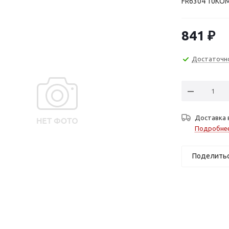
FR6304 10КО
841
₽
Достаточн
Доставка 
Подробне
Поделить