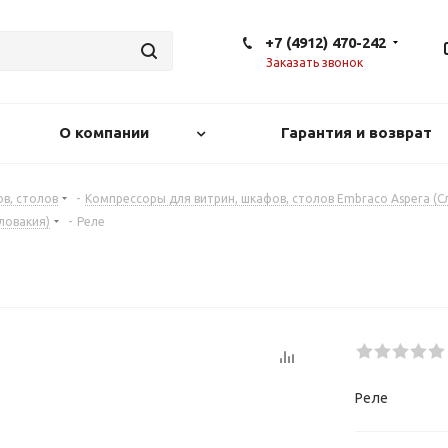
+7 (4912) 470-242
Заказать звонок
О компании
Гарантия и возврат
в, столов
-
Компрессоры для витрин, шкафов, столов Embraco Aspera (С
ловакия)
-
Реле
Реле