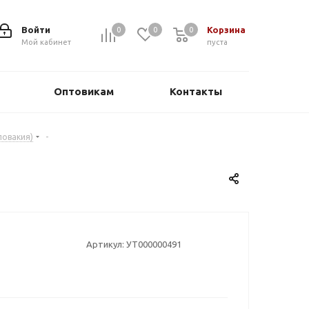
Войти
Корзина
0
0
0
0
Мой кабинет
пуста
Оптовикам
Контакты
ловакия)
-
Артикул:
УТ000000491