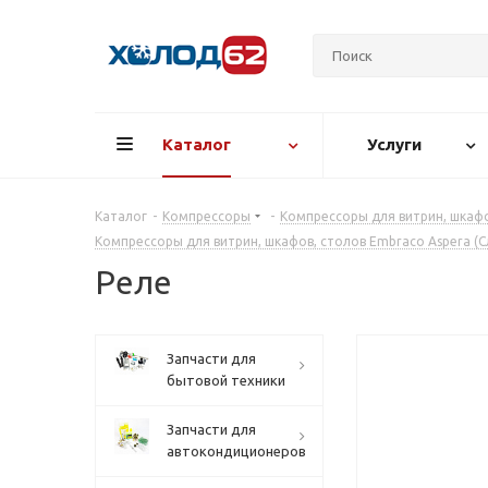
Каталог
Услуги
Каталог
-
Компрессоры
-
Компрессоры для витрин, шкафо
Компрессоры для витрин, шкафов, столов Embraco Aspera (С
Реле
Запчасти для
бытовой техники
Запчасти для
автокондиционеров