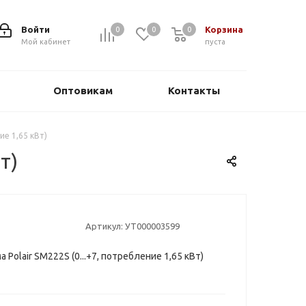
Войти
Корзина
0
0
0
0
Мой кабинет
пуста
Оптовикам
Контакты
ие 1,65 кВт)
т)
Артикул:
УТ000003599
 Polair SM222S (0...+7, потребление 1,65 кВт)