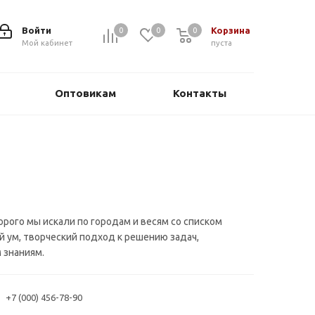
Войти
Корзина
0
0
0
0
Мой кабинет
пуста
Оптовикам
Контакты
орого мы искали по городам и весям со списком
й ум, творческий подход к решению задач,
 знаниям.
+7 (000) 456-78-90