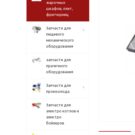
жарочных
шкафов, плит,
фритюрниц
Запчасти для
пищевого
механического
оборудования
запчасти для
прачечного
оборудования
Запчасти для
промхолода
Запчасти для
электро котлов и
электро
бойлеров