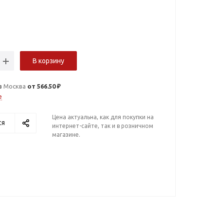
В корзину
в
Москва
от 566.50 ₽
е
Цена актуальна, как для покупки на
ся
интернет-сайте, так и в розничном
магазине.