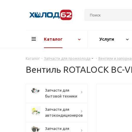
Каталог
Услуги
Каталог
-
Запчасти для промхолода
-
Вентили и запорн
Вентиль ROTALOCK BC-VR
Запчасти для
бытовой техники
Запчасти для
автокондиционеров
Запчасти для