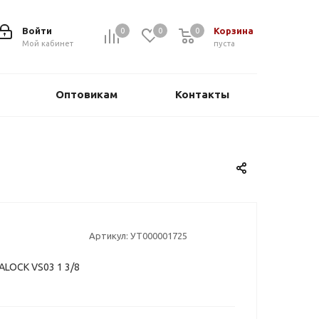
Войти
Корзина
0
0
0
0
Мой кабинет
пуста
Оптовикам
Контакты
Артикул:
УТ000001725
LOCK VS03 1 3/8