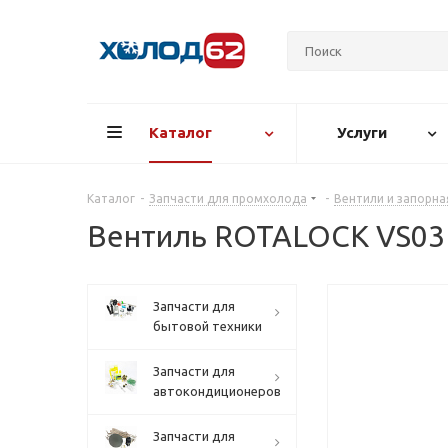
Каталог
Услуги
Каталог
-
Запчасти для промхолода
-
Вентили и запорн
Вентиль ROTALOCK VS03 
Запчасти для
бытовой техники
Запчасти для
автокондиционеров
Запчасти для