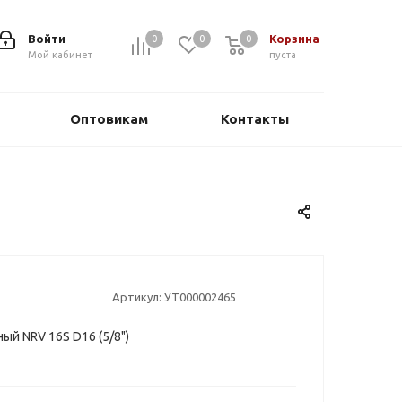
Войти
Корзина
0
0
0
0
Мой кабинет
пуста
Оптовикам
Контакты
Артикул:
УТ000002465
ый NRV 16S D16 (5/8")