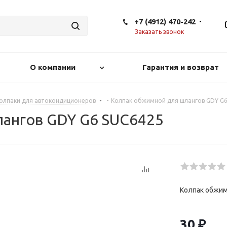
+7 (4912) 470-242
Заказать звонок
О компании
Гарантия и возврат
колпаки для автокондиционеров
-
Колпак обжимной для шлангов GDY G6
ангов GDY G6 SUC6425
Колпак обжим
30
₽