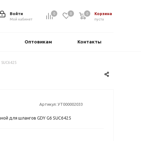
Войти
Корзина
0
0
0
0
Мой кабинет
пуста
Оптовикам
Контакты
 SUC6425
Артикул:
УТ000002033
ной для шлангов GDY G6 SUC6425