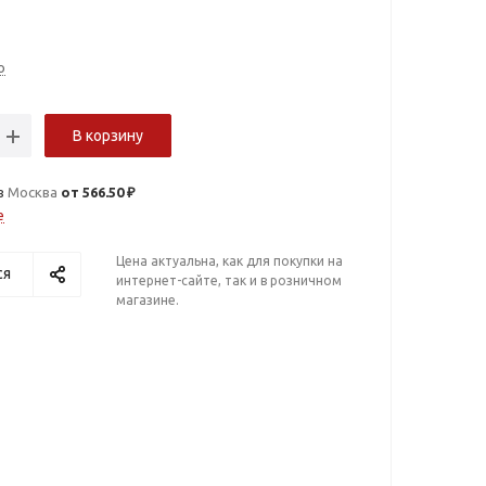
о
В корзину
в
Москва
от 566.50 ₽
е
Цена актуальна, как для покупки на
ся
интернет-сайте, так и в розничном
магазине.