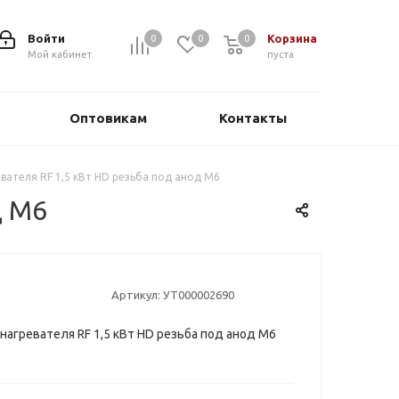
Войти
Корзина
0
0
0
0
Мой кабинет
пуста
Оптовикам
Контакты
вателя RF 1,5 кВт HD резьба под анод М6
д М6
Артикул:
УТ000002690
нагревателя RF 1,5 кВт HD резьба под анод М6