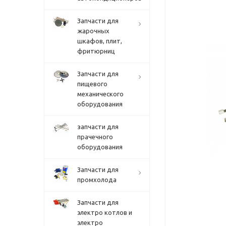
Запчасти для
жарочных
шкафов, плит,
фритюрниц
Запчасти для
пищевого
механического
оборудования
запчасти для
прачечного
оборудования
Запчасти для
промхолода
Запчасти для
электро котлов и
электро