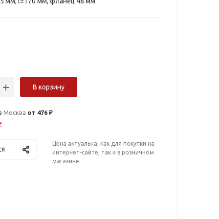
5 мм, l=170 мм, фланец 48 мм
В корзину
в
Москва
от 476 ₽
е
Цена актуальна, как для покупки на
ся
интернет-сайте, так и в розничном
магазине.