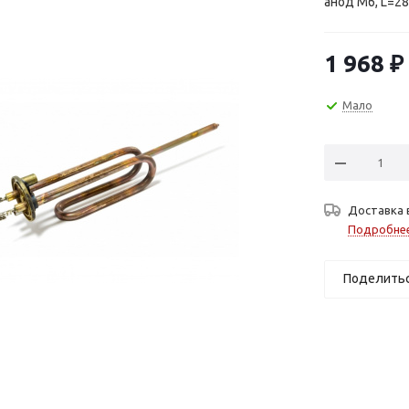
анод М6, L=28
1 968
₽
Мало
Доставка 
Подробне
Поделить