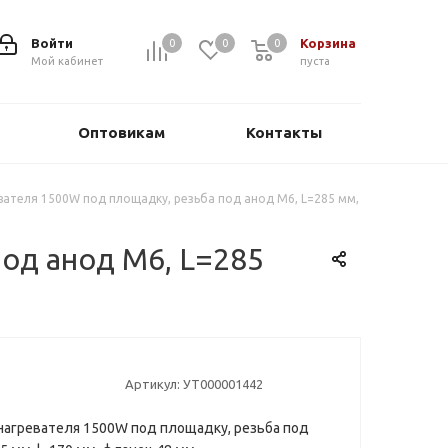
Войти
Корзина
0
0
0
0
Мой кабинет
пуста
Оптовикам
Контакты
вателя 1500W под площадку, резьба под анод М6, L=285 мм,
од анод М6, L=285
Артикул:
УТ000001442
нагревателя 1500W под площадку, резьба под