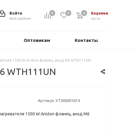
Войти
Корзина
0
0
0
0
Мой кабинет
пуста
Оптовикам
Контакты
вателя 1500 W Ariston фланец, анод M6 WTH111UN
 M6 WTH111UN
Артикул:
УТ000001814
нагревателя 1500 W Ariston фланец, анод M6