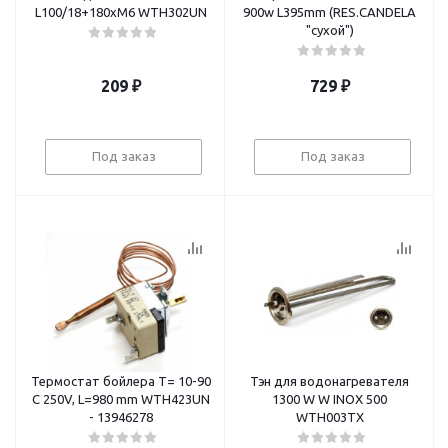
L100/18+180xM6 WTH302UN
900w L395mm (RES.CANDELA
"сухой")
209
₽
729
₽
Под заказ
Под заказ
Термостат бойлера T= 10-90
Тэн для водонагревателя
C 250V, L=980 mm WTH423UN
1300 W W INOX 500
- 13946278
WTH003TX