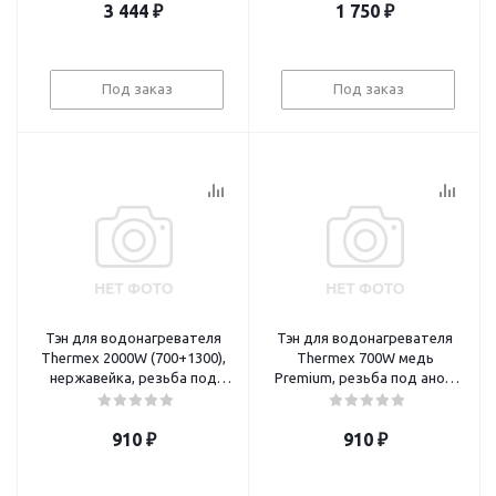
3 444
₽
1 750
₽
Под заказ
Под заказ
Тэн для водонагревателя
Тэн для водонагревателя
Thermex 2000W (700+1300),
Thermex 700W медь
нержавейка, резьба под
Premium, резьба под анод
анод M4 Китай
М4, L=240 мм, фланец 64 мм
910
₽
910
₽