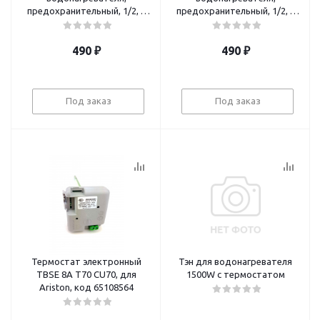
предохранительный, 1/2, с
предохранительный, 1/2, с
ручкой, 7 бар, 0,7 МПа, код
ручкой, 8 бар, 0.8 МПа, код
100507
100508
490
₽
490
₽
Под заказ
Под заказ
Термостат электронный
Тэн для водонагревателя
TBSE 8A T70 CU70, для
1500W с термостатом
Ariston, код 65108564