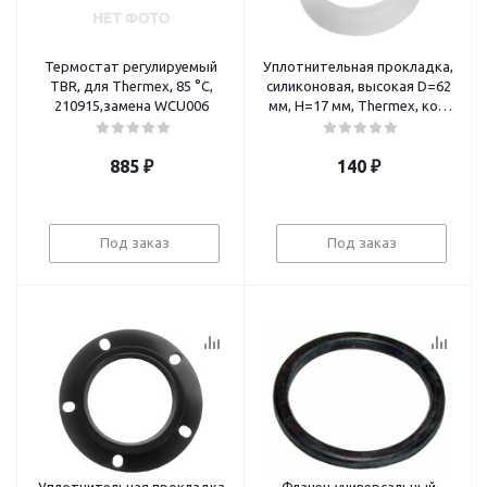
Термостат регулируемый
Уплотнительная прокладка,
TBR, для Thermex, 85 °C,
силиконовая, высокая D=62
210915,замена WCU006
мм, H=17 мм, Thermex, код
66155. самая ходовая
885
₽
140
₽
Под заказ
Под заказ