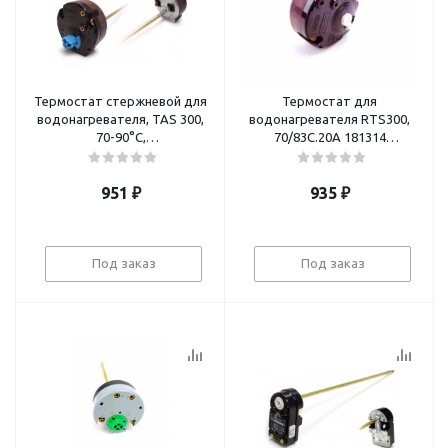
Термостат стержневой для
Термостат для
водонагревателя, TAS 300,
водонагревателя RTS300,
70-90°С,
70/83С.20А 181314
16A,3412075Thermowatt,
WTH401UN
Италия WTH406AR
951
₽
935
₽
Под заказ
Под заказ