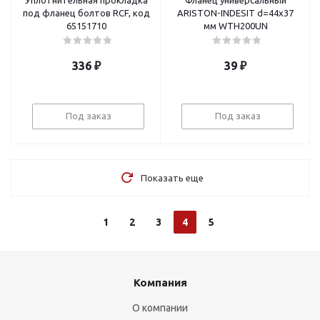
Уплотнительная прокладка
Фланец универсальный
под фланец болтов RCF, код
ARISTON-INDESIT d=44х37
65151710
мм WTH200UN
336
₽
39
₽
Под заказ
Под заказ
Показать еще
1
2
3
4
5
Компания
О компании