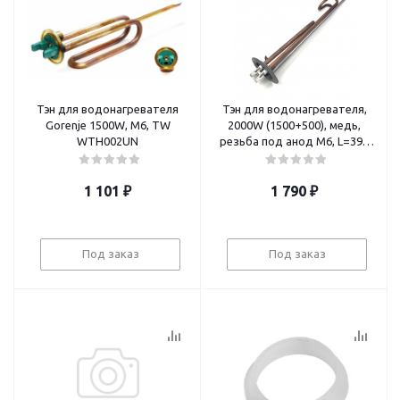
Тэн для водонагревателя
Тэн для водонагревателя,
Gorenje 1500W, M6, TW
2000W (1500+500), медь,
WTH002UN
резьба под анод М6, L=390
мм, фланец 70 мм, Elsothe
1 101
₽
1 790
₽
Под заказ
Под заказ