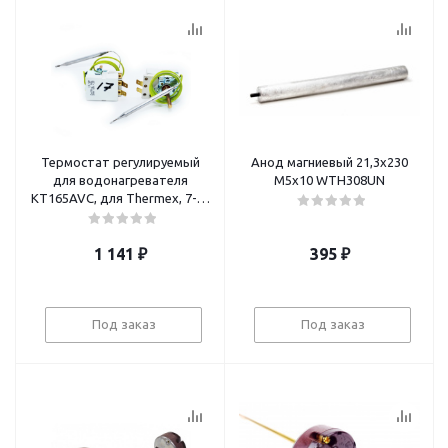
Термостат регулируемый
Анод магниевый 21,3х230
для водонагревателя
М5х10 WTH308UN
KT165AVC, для Thermex, 7-80
°C
1 141
₽
395
₽
Под заказ
Под заказ