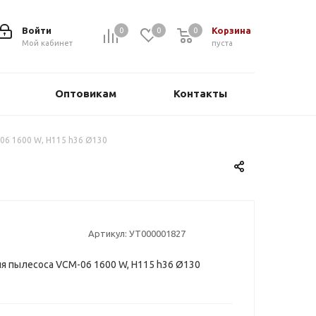
Войти
Корзина
0
0
0
0
Мой кабинет
пуста
Оптовикам
Контакты
06 1600 W, H115 h36 Ø130
Артикул:
УТ000001827
я пылесоса VCM-06 1600 W, H115 h36 Ø130