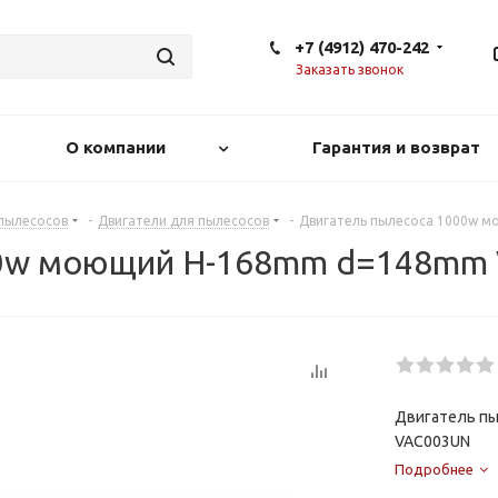
+7 (4912) 470-242
Заказать звонок
О компании
Гарантия и возврат
 пылесосов
-
Двигатели для пылесосов
-
Двигатель пылесоса 1000w 
00w моющий Н-168mm d=148mm
Двигатель п
VAC003UN
Подробнее