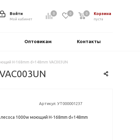
Войти
Корзина
0
0
0
0
Мой кабинет
пуста
Оптовикам
Контакты
моющий Н-168mm d=148mm VAC003UN
 VAC003UN
Артикул:
УТ000001237
ылесоса 1000w моющий Н-168mm d=148mm