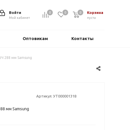
Войти
Корзина
0
0
0
0
Мой кабинет
пуста
Оптовикам
Контакты
ВЧ 288 мм Samsung
Артикул:
УТ000001318
288 мм Samsung