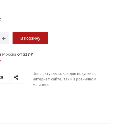
о
В корзину
в
Москва
от 537 ₽
е
Цена актуальна, как для покупки на
ся
интернет-сайте, так и в розничном
магазине.