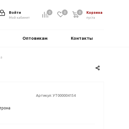
Войти
Корзина
0
0
0
0
Мой кабинет
пуста
Оптовикам
Контакты
на
Артикул:
УТ000004154
трона