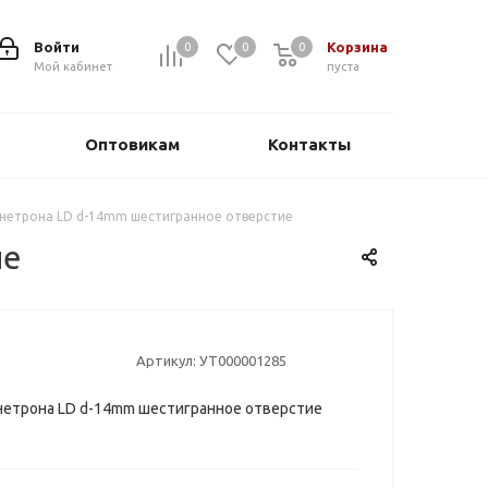
Войти
Корзина
0
0
0
0
Мой кабинет
пуста
Оптовикам
Контакты
нетрона LD d-14mm шестигранное отверстие
ие
Артикул:
УТ000001285
нетрона LD d-14mm шестигранное отверстие