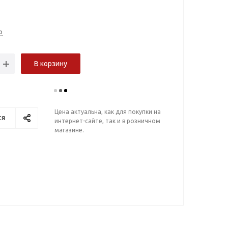
о
В корзину
в
Москва
от 537 ₽
е
Цена актуальна, как для покупки на
ся
интернет-сайте, так и в розничном
магазине.