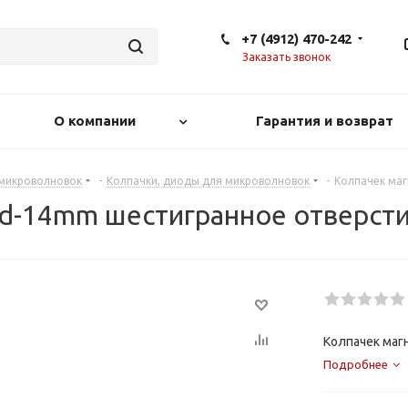
+7 (4912) 470-242
Заказать звонок
О компании
Гарантия и возврат
 микроволновок
-
Колпачки, диоды для микроволновок
-
Колпачек маг
 d-14mm шестигранное отверст
Колпачек маг
Подробнее