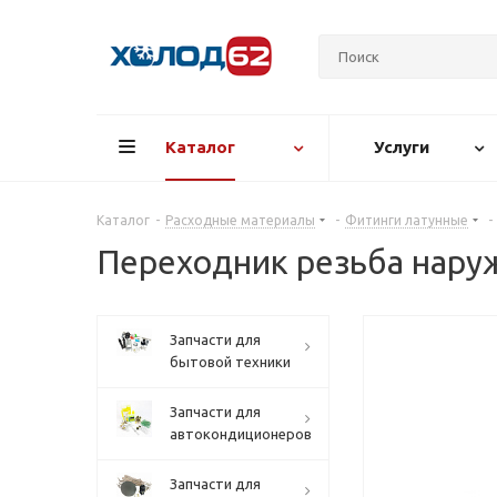
Каталог
Услуги
Каталог
-
Расходные материалы
-
Фитинги латунные
-
Переходник резьба наружн
Запчасти для
бытовой техники
Запчасти для
автокондиционеров
Запчасти для