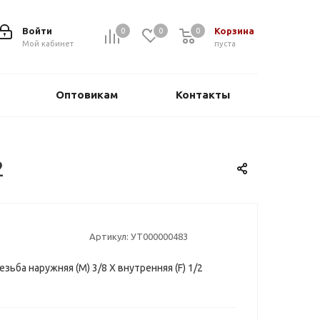
Войти
Корзина
0
0
0
0
Мой кабинет
пуста
Оптовикам
Контакты
2
Артикул:
УТ000000483
зьба наружняя (М) 3/8 Х внутренняя (F) 1/2