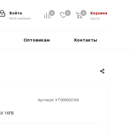
Войти
Корзина
0
0
0
0
Мой кабинет
пуста
Оптовикам
Контакты
Артикул:
УТ000002365
Х 16FB