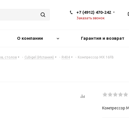
+7 (4912) 470-242
Заказать звонок
О компании
Гарантия и возврат
в, столов
-
Cubigel (Испания)
-
R404
-
Компрессор MХ 16FB
Компрессор M