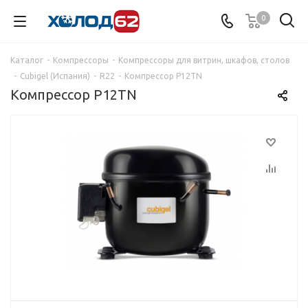
0
Каталог
-
Компрессоры
-
Компрессоры для витрин, шкафов, столов
-
Cubigel (Испания)
-
R22
-
Компрессор Р12TN
Компрессор Р12TN