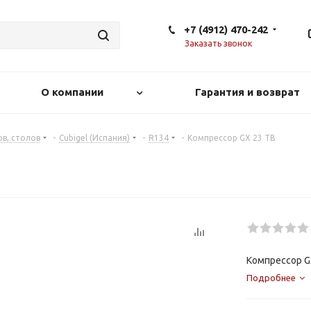
+7 (4912) 470-242
Заказать звонок
О компании
Гарантия и возврат
в, столов
-
Cubigel (Испания)
-
R134
-
Компрессор GX 23 TB
Компрессор G
Подробнее