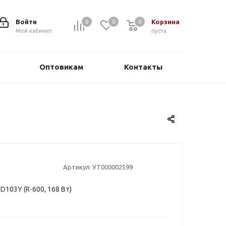
Войти
Корзина
0
0
0
0
Мой кабинет
пуста
Оптовикам
Контакты
Артикул:
УТ000002599
103Y (R-600, 168 Вт)