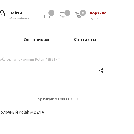
Войти
Корзина
0
0
0
0
Мой кабинет
пуста
Оптовикам
Контакты
облок потолочный Polair MB214T
Артикул:
УТ000003551
олочный Polair MB214T