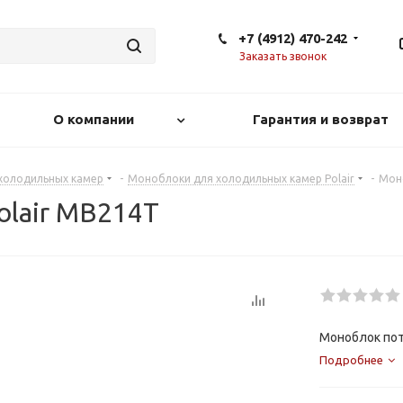
+7 (4912) 470-242
Заказать звонок
О компании
Гарантия и возврат
холодильных камер
-
Моноблоки для холодильных камер Polair
-
Мон
lair MB214T
Моноблок пот
Подробнее