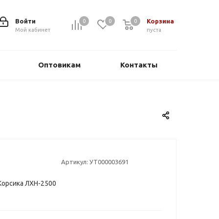
Войти
Корзина
0
0
0
0
Мой кабинет
пуста
Оптовикам
Контакты
Артикул:
УТ000003691
Корсика ЛХН-2500