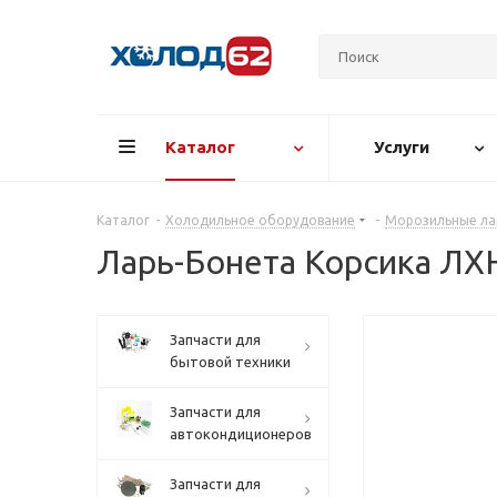
Каталог
Услуги
Каталог
-
Холодильное оборудование
-
Морозильные ла
Ларь-Бонета Корсика ЛХ
Запчасти для
бытовой техники
Запчасти для
автокондиционеров
Запчасти для