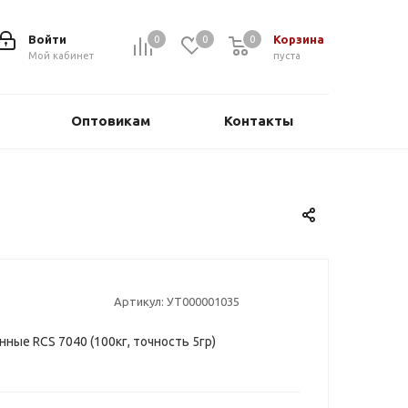
Войти
Корзина
0
0
0
0
Мой кабинет
пуста
Оптовикам
Контакты
Артикул:
УТ000001035
ные RCS 7040 (100кг, точность 5гр)