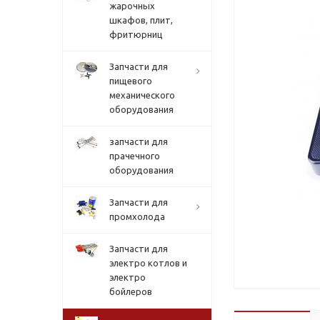
жарочных
шкафов, плит,
фритюрниц
Запчасти для
пищевого
механического
оборудования
запчасти для
прачечного
оборудования
Запчасти для
промхолода
Запчасти для
электро котлов и
электро
бойлеров