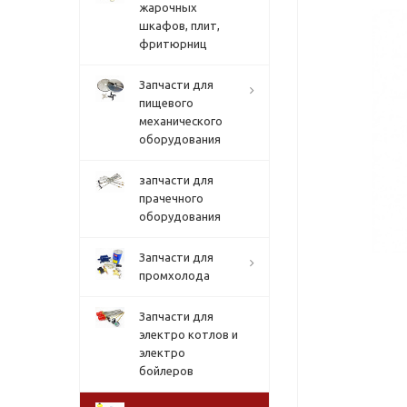
жарочных
шкафов, плит,
фритюрниц
Запчасти для
пищевого
механического
оборудования
запчасти для
прачечного
оборудования
Запчасти для
промхолода
Запчасти для
электро котлов и
электро
бойлеров