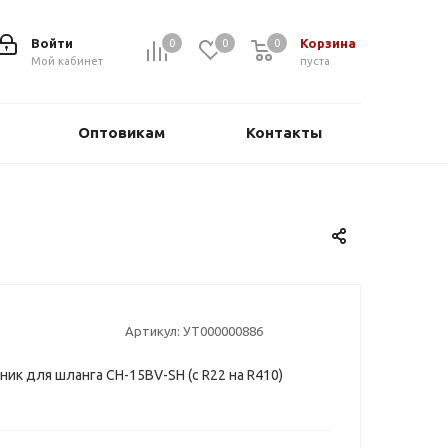
Войти
Корзина
0
0
0
0
Мой кабинет
пуста
Оптовикам
Контакты
Артикул:
УТ000000886
ик для шланга CH-15BV-SH (с R22 на R410)