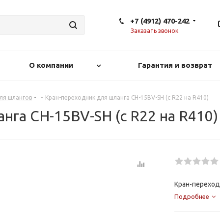
+7 (4912) 470-242
Заказать звонок
О компании
Гарантия и возврат
ля шлангов
-
Кран-переходник для шланга CH-15BV-SH (с R22 на R410)
нга CH-15BV-SH (с R22 на R410)
Кран-переходн
Подробнее