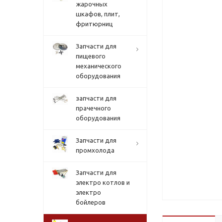
жарочных
шкафов, плит,
фритюрниц
Запчасти для
пищевого
механического
оборудования
запчасти для
прачечного
оборудования
Запчасти для
промхолода
Запчасти для
электро котлов и
электро
бойлеров