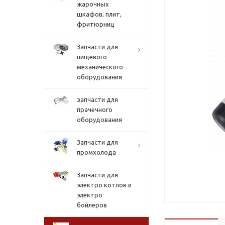
жарочных
шкафов, плит,
фритюрниц
Запчасти для
пищевого
механического
оборудования
запчасти для
прачечного
оборудования
Запчасти для
промхолода
Запчасти для
электро котлов и
электро
бойлеров