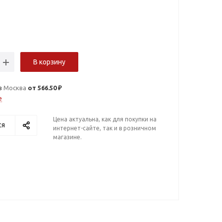
В корзину
в
Москва
от 566.50 ₽
е
Цена актуальна, как для покупки на
ся
интернет-сайте, так и в розничном
магазине.