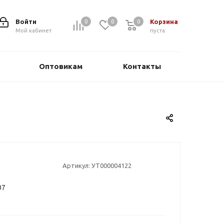
Войти
Корзина
0
0
0
0
Мой кабинет
пуста
Оптовикам
Контакты
Артикул:
УТ000004122
07