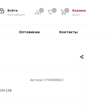
Войти
Корзина
0
0
0
0
Мой кабинет
пуста
Оптовикам
Контакты
Артикул:
УТ000000022
 СН-238