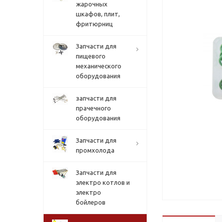
жарочных
шкафов, плит,
фритюрниц
Запчасти для
пищевого
механического
оборудования
запчасти для
прачечного
оборудования
Запчасти для
промхолода
Запчасти для
электро котлов и
электро
бойлеров