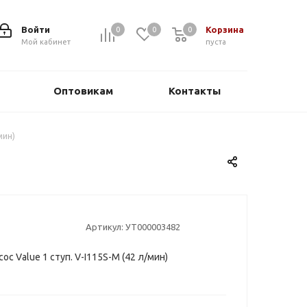
Войти
Корзина
0
0
0
0
Мой кабинет
пуста
Оптовикам
Контакты
мин)
Артикул:
УТ000003482
ос Value 1 ступ. V-I115S-M (42 л/мин)