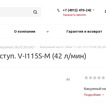
+7 (4912) 470-242
Заказать звонок
О компании
Гарантия и возврат
акуумные VALUE (Китай)
-
Вакуумный насос Value 1 ступ. V-I115S-M (42 л/
ступ. V-I115S-M (42 л/мин)
Вакуумный нас
Подробнее