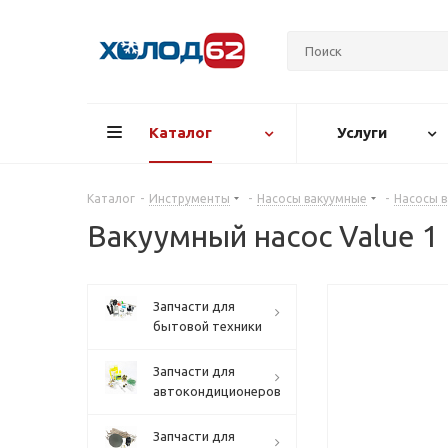
Каталог
Услуги
Каталог
-
Инструменты
-
Насосы вакуумные
-
Насосы в
Вакуумный насос Value 1 
Запчасти для
бытовой техники
Запчасти для
автокондиционеров
Запчасти для