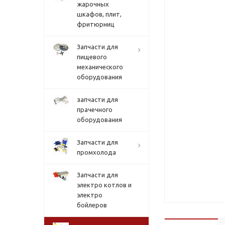
жарочных
шкафов, плит,
фритюрниц
Запчасти для
пищевого
механического
оборудования
запчасти для
прачечного
оборудования
Запчасти для
промхолода
Запчасти для
электро котлов и
электро
бойлеров