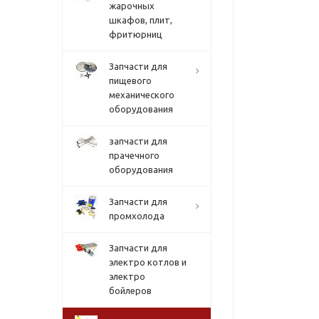
жарочных
шкафов, плит,
фритюрниц
Запчасти для
пищевого
механического
оборудования
запчасти для
прачечного
оборудования
Запчасти для
промхолода
Запчасти для
электро котлов и
электро
бойлеров