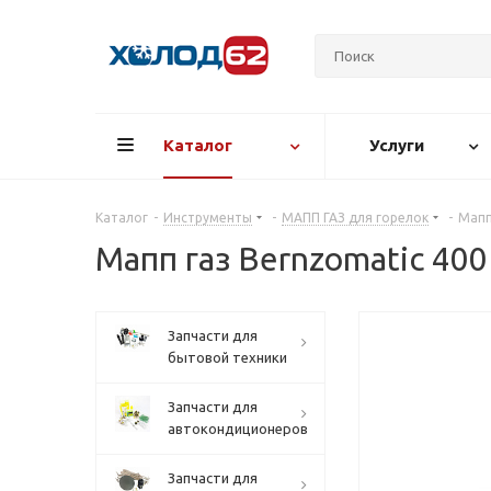
Каталог
Услуги
Каталог
-
Инструменты
-
МАПП ГАЗ для горелок
-
Мапп
Мапп газ Bernzomatic 400 
Запчасти для
бытовой техники
Запчасти для
автокондиционеров
Запчасти для