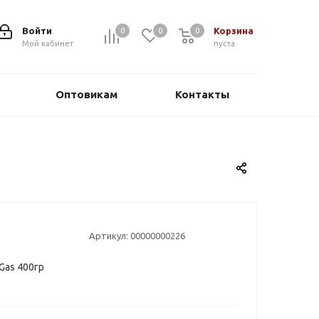
Войти
Корзина
0
0
0
0
Мой кабинет
пуста
Оптовикам
Контакты
Артикул:
00000000226
Gas 400гр