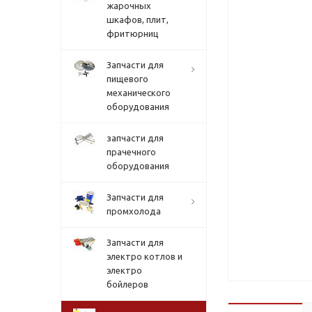
жарочных
шкафов, плит,
фритюрниц
Запчасти для
пищевого
механического
оборудования
запчасти для
прачечного
оборудования
Запчасти для
промхолода
Запчасти для
электро котлов и
электро
бойлеров