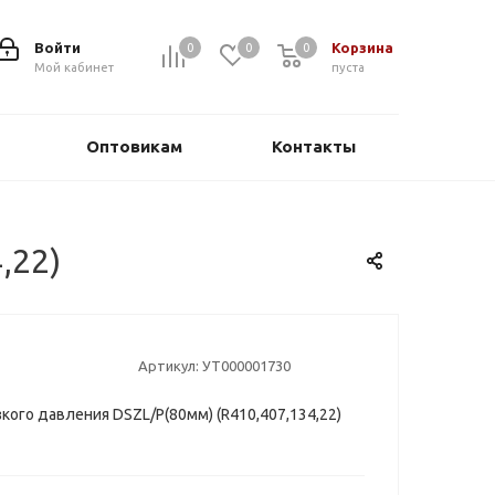
Войти
Корзина
0
0
0
0
Мой кабинет
пуста
Оптовикам
Контакты
,22)
Артикул:
УТ000001730
кого давления DSZL/Р(80мм) (R410,407,134,22)