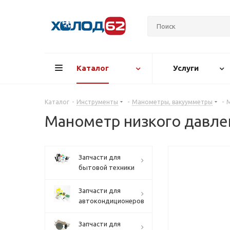
Каталог
Услуги
Каталог
-
Инструменты
-
Манометры, вакуумметры
-
М
Манометр низкого давлен
Запчасти для
бытовой техники
Запчасти для
автокондиционеров
Запчасти для