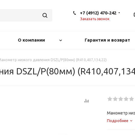
+7 (4912) 470-242
Заказать звонок
О компании
Гарантия и возврат
анометр низкого давления DSZL/Р(80мм) (R410,407,134,22)
ия DSZL/Р(80мм) (R410,407,134
Манометр низ
Подробнее